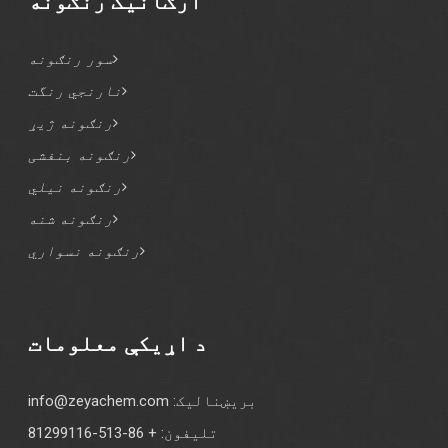
ارګانیک رنګونه
سور رنګونه
نارنجي رنگت
رنګونه ژیړ
رنګونه بنفشی
رنګونه نیلي
رنګونه شنه
رنګونه نسواري
د اړیکې معلومات
بریښنالیک:
info@zeyachem.com
تلیفون: + 86-513-81299116