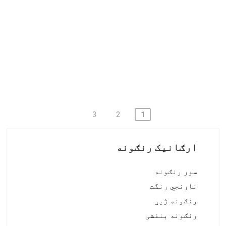
سور رنګ 242-کوریمکس ریډ 4RF
سور رنګ 254-کوریمکس ریډ BOH
3
2
1
ل
ی
ارګانیک رنګونه
ک
ن
سور رنګونه
نارنجي رنگت
ې
رنګونه ژیړ
چ
رنګونه بنفشی
ل