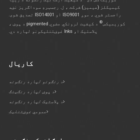
کیمیکلز (هیمین) شرکت ، ل. رجسټرډ سوداګریز نښه
راجستر شوي ، موږ ISO9001 او ISO14001 تصدیق شوی.
®
کوریمیکس
د کیفیت لرونکي عضوي pigmented د پوښ ،
پلاستيک او Inks غوښتنلیکونو لپاره دي.
کاریال
د رنګونو لپاره رنګونه
د پوښ لپاره رنګینګ
د پلاستيک لپاره رنګونه
عمومي غوښتنلیک