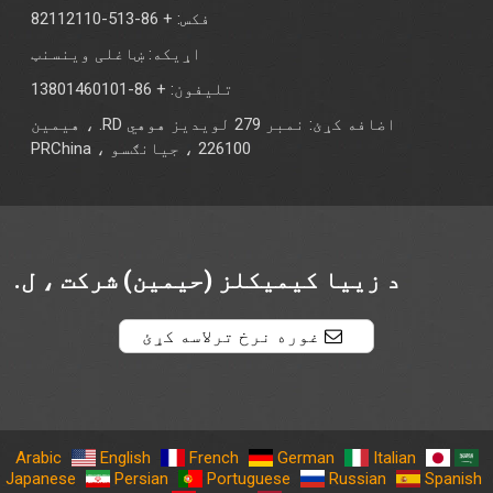
فکس: + 86-513-82112110
اړیکه: ښاغلی وینسنټ
تلیفون: + 86-13801460101
اضافه کړئ: نمبر 279 لویدیز هوهي RD. ، هیمین
226100 ، جیانګسو ، PRChina
د زییا کیمیکلز (حیمین) شرکت ، ل.
غوره نرخ ترلاسه کړئ
Arabic
English
French
German
Italian
Japanese
Persian
Portuguese
Russian
Spanish