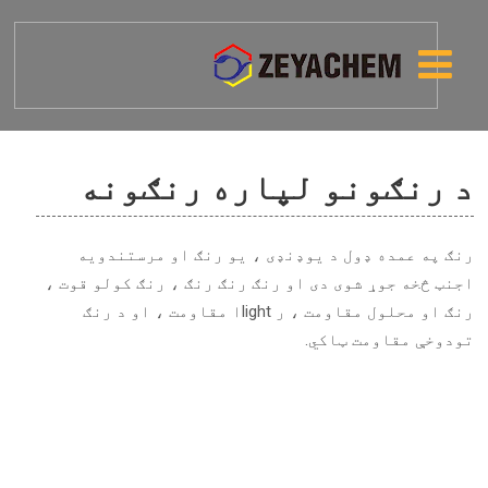
د رنګونو لپاره رنګونه
رنګ په عمده ډول د یوډنډی ، یو رنګ او مرستندویه
اجنټ څخه جوړ شوی دی او رنګ رنګ رنګ ، رنګ کولو قوت ،
رنګ او محلول مقاومت ، ر lightا مقاومت ، او د رنګ
تودوخې مقاومت ټاکي.
سور نارنج 73-کوریمکس
نارنجي RA