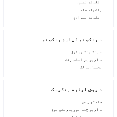
رنګونه نیلي
و
رنګونه شنه
ن
رنګونه نسواري
ه
د رنګونو لپاره رنګونه
د رنګ رنګ ورکول
د اوبو پر اساس رنګ
محلول سالک
د پوښ لپاره رنګینګ
صنعتي پوښ
د اوبو څخه جوړیدونکی پوښ
د موټرو ټیک کول