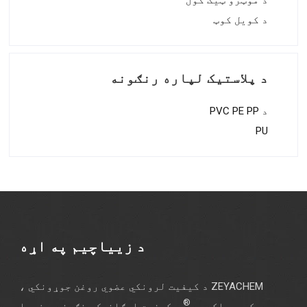
د کویل کوټ
د پلاستيک لپاره رنګونه
د PVC PE PP
PU
د زییاچیم په اړه
ZEYACHEM د کیفیت لرونکي عضوي روغن جوړونکي ،
®
کوریماکس دی
د کیفیت ارګانیک رنګونه د زییا